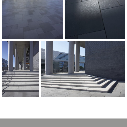
2010
VERARBEITER:
Gebr. Van Venrooij, Weurt; RB Huberts Aanneming- en
Wegenbouwonderneming
FURTHER USED PRODUCTS:
Granithell
100 x 40 x 15 cm
CATEGORIES:
Wohnquartiere und Privatobjekte