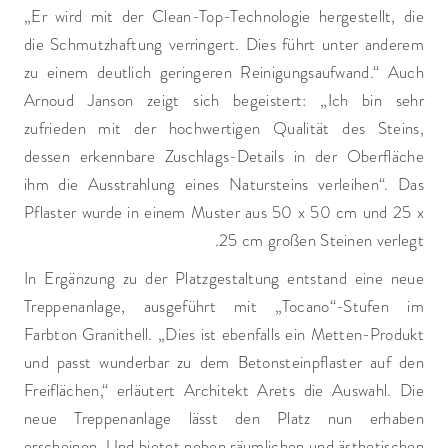
„Er wird mit der Clean-Top-Technologie hergestellt, die
die Schmutzhaftung verringert. Dies führt unter anderem
zu einem deutlich geringeren Reinigungsaufwand.“ Auch
Arnoud Janson zeigt sich begeistert: „Ich bin sehr
zufrieden mit der hochwertigen Qualität des Steins,
dessen erkennbare Zuschlags-Details in der Oberfläche
ihm die Ausstrahlung eines Natursteins verleihen“. Das
Pflaster wurde in einem Muster aus 50 x 50 cm und 25 x
25 cm großen Steinen verlegt.
In Ergänzung zu der Platzgestaltung entstand eine neue
Treppenanlage, ausgeführt mit „Tocano“-Stufen im
Farbton Granithell. „Dies ist ebenfalls ein Metten-Produkt
und passt wunderbar zu dem Betonsteinpflaster auf den
Freiflächen,“ erläutert Architekt Arets die Auswahl. Die
neue Treppenanlage lässt den Platz nun erhaben
erscheinen. Und bietet neben räumlichen und ästhetischen