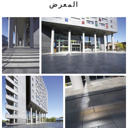
COLOURS AND SIZES:
المعرض
Grigio brillant
50 x 50 x 8 cm
25 x 25 x 8 cm
ARCHITECT:
AGS Architekten & Planners, Heerlen
BUILDER:
SSHN, Nijmegen
AREA:
3.800 m²
COMPLETION: