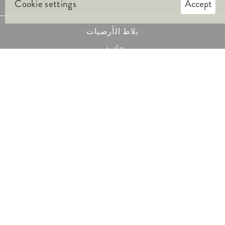
Cookie settings
Accept
بلاط الأرضيات
الألواح
Cleantop
الجودة
المراجع
الشركة
دولى
اتصال
Imprint
Data Protection