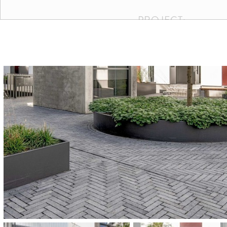
PROJECT:
Alte Walzhalle, Köln
COLOURS AND SIZ
COMPLETION:
2018
CATEGORIES:
Wohnquartiere und Privatobj