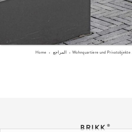
Wohnquartiere und Privatobjekte
›
المراجع
›
Home
BRIKK