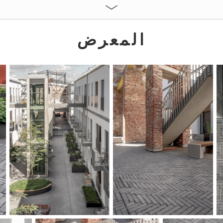
المعرض
ES:
Basaltgrau gemasert
24 x 6 x 8 cm
ekte