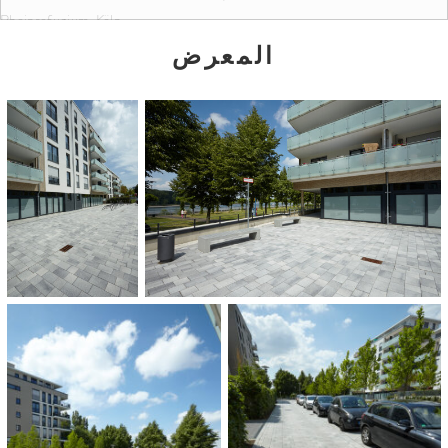
Rheinrefugium, Köln
المعرض
COLOURS AND SIZES:
Granitgrau-weiß gemasert
12,5 x 25 x 14 cm
25 x 25 x 14 cm
37,5 x 25 x 14 cm
50 x 25 x 14 cm
ARCHITECT:
Lill + Sparla Landschaftsarchitekten Partnerschaft, Köln
BUILDER:
LEG Rheinrefugium Köln GmbH, Köln
AREA: