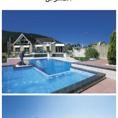
Modena
40 x 40 cm
ARCHITECT:
Vogel T.P Scherwiller
BUILDER:
Palhes 67 Chatenois
AREA:
160 m²
COMPLETION:
Juli 2006