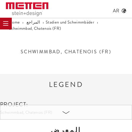
AR
›
Stadien und Schwimmbäder
›
المراجع
›
Home
Schwimmbad, Chatenois (FR)
SCHWIMMBAD, CHATENOIS (FR)
LEGEND
PROJECT:
Schwimmbad, Chatenois (FR)
COLOURS AND SIZES:
المعرض