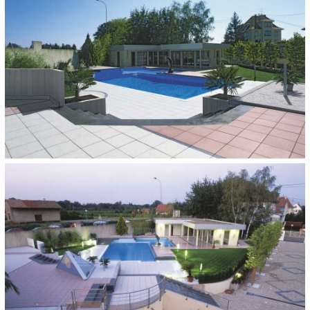
FURTHER USED PRODUCTS:
Objektfarbe Portofino
40 x 40 cm
CATEGORIES:
Stadien und Schwimmbäder