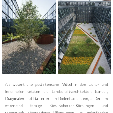
COMPLETION:
2008
CATEGORIES:
Kongress- und Veranstaltungszentren
Unternehmen
Plätze und Promenaden
Als wesentliche gestalterische Mittel in den Licht- und
Innenhöfen setzten die Landschaftsarchitekten Bänder,
Diagonalen und Raster in den Bodenflächen ein, außerdem
wechselnd farbige Kies-Schotter-Körnungen und
thematisch differenzierte Pflanzungen. Im umlaufenden