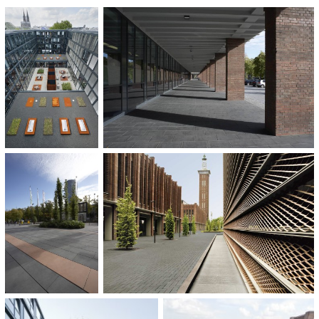
Anthrazit
60 x 40 x 5 cm
30 x 15 x 10 cm
120 x 60 x 18 cm
120 x 65 x 18 cm
120 x 80 x 18 cm
ARCHITECT:
FSWLA Landschaftsarchitektur, Düsseldorf
BUILDER:
Bauherrengemeinschaft Bürohäuser Köln Rheinhallen GbR
Grundstücksgesellschaft Bürohäuser Rheinpark GbR vertreten durch die
Josef Esch Fondsprojekt GmbH
AREA:
30.000 m²