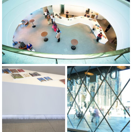
COMPLETION:
2012
CATEGORIES:
Innengestaltung
Kunst und Kultur