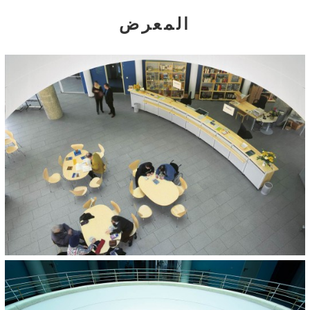
COLOURS AND SIZES:
المعرض
Grassano
40 x 40 x 3,9 cm
60 x 40 x 3,9 cm
ARCHITECT:
Schaller / Theodor Architekten BDA, Köln
BUILDER:
Erzbistum Köln
AREA:
200 m²